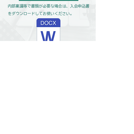
​内部稟議等で書類が必要な場合は、入会申込書
をダウンロードしてお使いください。
入会申込書.docx
会費は不要です。​​当コンソーシアムの活動として行
う総会などの会議や会合、セミナー実施等に要する
費用は、文部科学省「ＡＩ等の活用を推進する研究
データエコシステム構築事業研究データ基盤スター
トアップ事業」における活動のために東北大学に配
分された予算で負担いたします。ただし、参加に関
わる旅費等は、会員各自でご負担いただきます。
​入会申込は随時受け付けております。​​